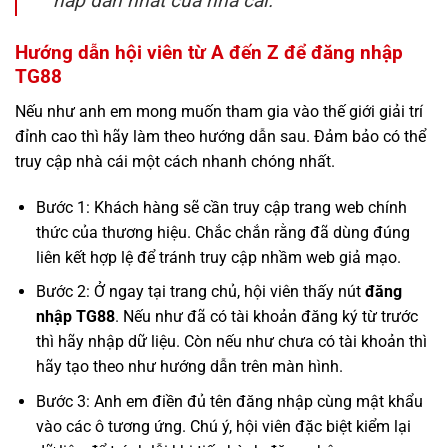
hấp dẫn nhất của nhà cái.
Hướng dẫn hội viên từ A đến Z để đăng nhập
TG88
Nếu như anh em mong muốn tham gia vào thế giới giải trí
đỉnh cao thì hãy làm theo hướng dẫn sau. Đảm bảo có thể
truy cập nhà cái một cách nhanh chóng nhất.
Bước 1: Khách hàng sẽ cần truy cập trang web chính
thức của thương hiệu. Chắc chắn rằng đã dùng đúng
liên kết hợp lệ để tránh truy cập nhầm web giả mạo.
Bước 2: Ở ngay tại trang chủ, hội viên thấy nút
đăng
nhập TG88
. Nếu như đã có tài khoản đăng ký từ trước
thì hãy nhập dữ liệu. Còn nếu như chưa có tài khoản thì
hãy tạo theo như hướng dẫn trên màn hình.
Bước 3: Anh em điền đủ tên đăng nhập cùng mật khẩu
vào các ô tương ứng. Chú ý, hội viên đặc biệt kiểm lại