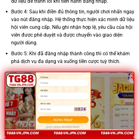
dữ liệu để tránh lỗi khi tiến hành đăng nhập.
Bước 4: Sau khi điền đủ thông tin, người chơi nhấn ngay
vào nút đăng nhập. Hệ thống thực hiện xác minh dữ liệu
hội viên cung cấp. Nếu ghi nhận hợp lệ, yêu cầu của hội
viên được phê duyệt và được chuyển vào giao diện
người dùng.
Bước 5: Khi đã đăng nhập thành công thì có thể khám
phá dịch vụ đa dạng và xuống tiền cược tuỳ thích.