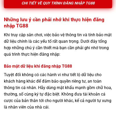
CHI TIẾT VỀ QUY TRÌNH ĐĂNG NHẬP TG88
Những lưu ý cần phải nhớ khi thực hiện đăng
nhập TG88
Khi truy cập sân chơi, việc bảo vệ thông tin và tính bảo mật
dữ liệu chính là các yếu tố rất quan trọng. Dưới đây tổng
hợp những chú ý cần thiết mà bạn cần phải ghi nhớ trong
quá trình thực hiện đăng nhập:
Bảo mật dữ liệu khi đăng nhập TG88
Tuyệt đối không có các hành vi như tiết lộ dữ liệu cho
khách hàng khác để đảm bảo quyền riêng tư, an toàn
thông tin cá nhân. Hãy dùng mật khẩu mạnh gồm chữ hoa,
thường, số cùng ký tự đặc biệt. Không đưa tài khoản cá
cược của bản thân tới cho người khác, kể cả người tự xưng
là nhân viên của nhà cái.