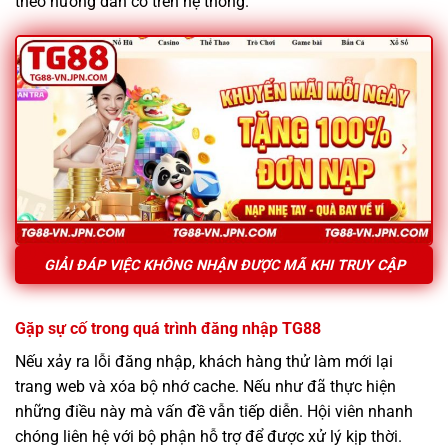
theo hướng dẫn có trên hệ thống.
GIẢI ĐÁP VIỆC KHÔNG NHẬN ĐƯỢC MÃ KHI TRUY CẬP
Gặp sự cố trong quá trình đăng nhập TG88
Nếu xảy ra lỗi đăng nhập, khách hàng thử làm mới lại
trang web và xóa bộ nhớ cache. Nếu như đã thực hiện
những điều này mà vấn đề vẫn tiếp diễn. Hội viên nhanh
chóng liên hệ với bộ phận hỗ trợ để được xử lý kịp thời.