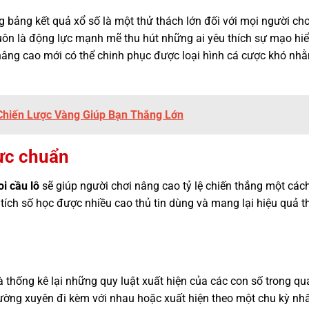
 bảng kết quả xổ số là một thử thách lớn đối với mọi người chơ
luôn là động lực mạnh mẽ thu hút những ai yêu thích sự mạo hi
âng cao mới có thể chinh phục được loại hình cá cược khó nhằ
 Chiến Lược Vàng Giúp Bạn Thắng Lớn
cực chuẩn
oi cầu lô
sẽ giúp người chơi nâng cao tỷ lệ chiến thắng một các
tích số học được nhiều cao thủ tin dùng và mang lại hiệu quả t
 thống kê lại những quy luật xuất hiện của các con số trong qu
hường xuyên đi kèm với nhau hoặc xuất hiện theo một chu kỳ nh