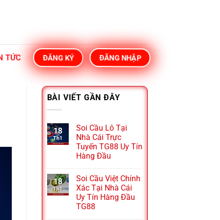
N TỨC
ĐĂNG NHẬP
ĐĂNG KÝ
BÀI VIẾT GẦN ĐÂY
Soi Cầu Lô Tại
18
Nhà Cái Trực
Th1
Tuyến TG88 Uy Tín
Hàng Đầu
Soi Cầu Việt Chính
18
Xác Tại Nhà Cái
Th1
Uy Tín Hàng Đầu
TG88