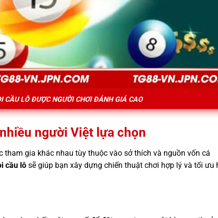
 CẦU LÔ ĐƯỢC NGƯỜI CHƠI ĐÁNH GIÁ CAO
nhiều người Việt lựa chọn
c tham gia khác nhau tùy thuộc vào sở thích và nguồn vốn cá
i cầu lô
sẽ giúp bạn xây dựng chiến thuật chơi hợp lý và tối ưu