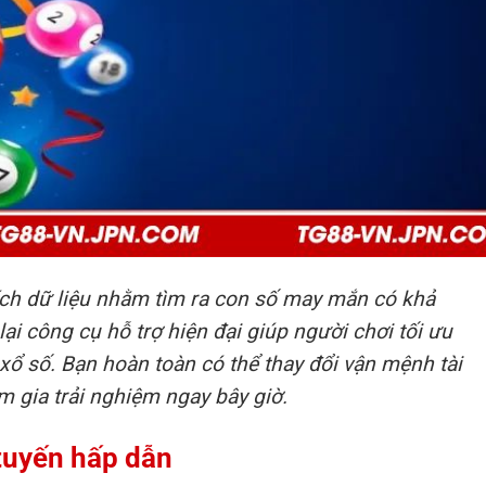
ích dữ liệu nhằm tìm ra con số may mắn có khả
ại công cụ hỗ trợ hiện đại giúp người chơi tối ưu
xổ số. Bạn hoàn toàn có thể thay đổi vận mệnh tài
 gia trải nghiệm ngay bây giờ.
 tuyến hấp dẫn