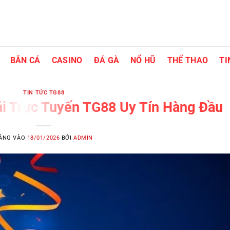
BẮN CÁ
CASINO
ĐÁ GÀ
NỔ HŨ
THỂ THAO
TI
TIN TỨC TG88
ái Trực Tuyến TG88 Uy Tín Hàng Đầu
ĂNG VÀO
18/01/2026
BỞI
ADMIN