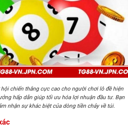
hội chiến thắng cực cao cho người chơi lô đề hiện
hưởng hấp dẫn giúp tối ưu hóa lợi nhuận đầu tư. Bạn
m nhận sự khác biệt của dòng tiền chảy về túi.
xác