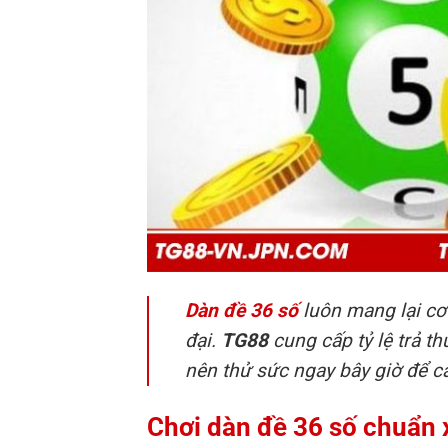
Dàn đề 36 số
luôn mang lại cơ 
đại.
TG88
cung cấp tỷ lệ trả t
nên thử sức ngay bây giờ để cả
Chơi dàn đề 36 số chuẩn 