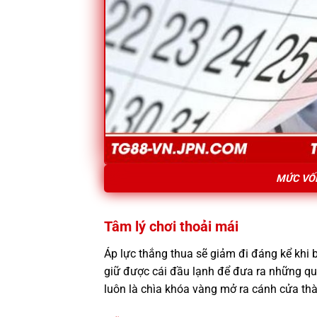
MỨC VỐN
Tâm lý chơi thoải mái
Áp lực thắng thua sẽ giảm đi đáng kể khi 
giữ được cái đầu lạnh để đưa ra những quy
luôn là chìa khóa vàng mở ra cánh cửa thà