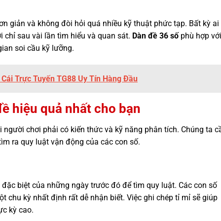
n giản và không đòi hỏi quá nhiều kỹ thuật phức tạp. Bất kỳ ai
 chỉ sau vài lần tìm hiểu và quan sát.
Dàn đề 36 số
phù hợp với
ian soi cầu kỹ lưỡng.
à Cái Trực Tuyến TG88 Uy Tín Hàng Đầu
ề hiệu quả nhất cho bạn
 người chơi phải có kiến thức và kỹ năng phân tích. Chúng ta c
ìm ra quy luật vận động của các con số.
i đặc biệt của những ngày trước đó để tìm quy luật. Các con số
 chu kỳ nhất định rất dễ nhận biết. Việc ghi chép tỉ mỉ sẽ giúp
ực kỳ cao.