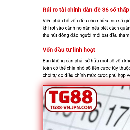
Rủi ro tài chính dàn đề 36 số thấp
Việc phân bổ vốn đều cho nhiều con số giú
khi rơi vào cảnh nợ nần nếu biết cách quản
thu hút đông đảo người mới bắt đầu tham g
Vốn đầu tư linh hoạt
Bạn không cần phải sở hữu một số vốn khổ
toàn có thể chia nhỏ số tiền cược tùy thu
chơi tự do điều chỉnh mức cược phù hợp vớ