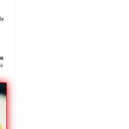
ãy
36
bỏ