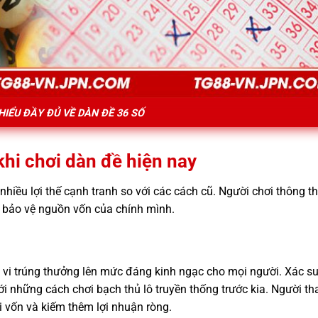
HIỂU ĐẦY ĐỦ VỀ DÀN ĐỀ 36 SỐ
khi chơi dàn đề hiện nay
nhiều lợi thế cạnh tranh so với các cách cũ. Người chơi thông th
ể bảo vệ nguồn vốn của chính mình.
i trúng thưởng lên mức đáng kinh ngạc cho mọi người. Xác su
ới những cách chơi bạch thủ lô truyền thống trước kia. Người t
i vốn và kiếm thêm lợi nhuận ròng.